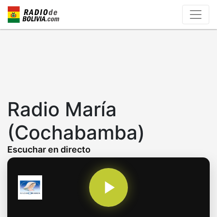
Skip
to
main
content
Radio María
(Cochabamba)
Escuchar en directo